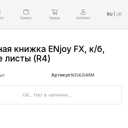
RU
|
UK
лог
Баланс
Заказы
Кабинет
ая книжка ENjoy FX, к/б,
 листы (R4)
Артикул:
шт
N314LR4RIM
Ой... Нет в наличии...