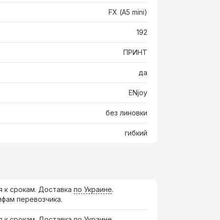
FX (А5 mini)
192
ПРИНТ
да
ENjoy
без линовки
гибкий
я к срокам. Доставка
по Украине
.
ифам перевозчика.
я к срокам. Доставка по Украине.