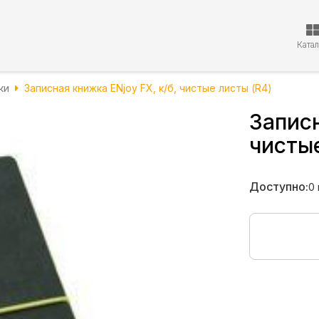
Ката
ки
Записная книжка ENjoy FX, к/б, чистые листы (R4)
Записн
чистые
Доступно:
0