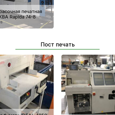
расочная печатная
KBA Rapida 74-8
26
Пост печать