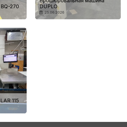
Брошюровальная машина
 BQ-270
DUPLO
25.06.2026
LAR 115