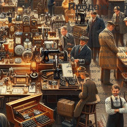
Продажа о
Уважаемые коллеги! В связи
Вольф продает собственное 
Оборудование полностью со
полиграфической отрасли.
Все машины в очень хорошем
уход, регулярные профилакт
качественными сервисными 
Доступны сразу для тестовы
производство и убедиться в 
Покупая у нас, вы получите 
в печатной отрасли.
Лучше брать оптом - цена б
Ниже указаны ассортимент и