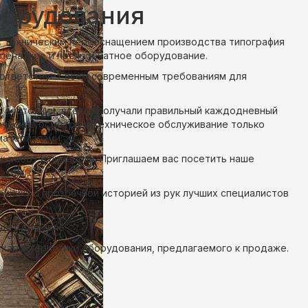
борудования
 с техническим переоснащением производства типография
печатное и послепечатное оборудование.
ответствует всем современным требованиям для
 состоянии, всегда получали правильный каждодневный
ические осмотры и техническое обслуживание только
материалами.
х работ и проверки. Приглашаем вас посетить наше
этом.
технику с прозрачной историей из рук лучших специалистов
удет дешевле.
 характеристики оборудования, предлагаемого к продаже.