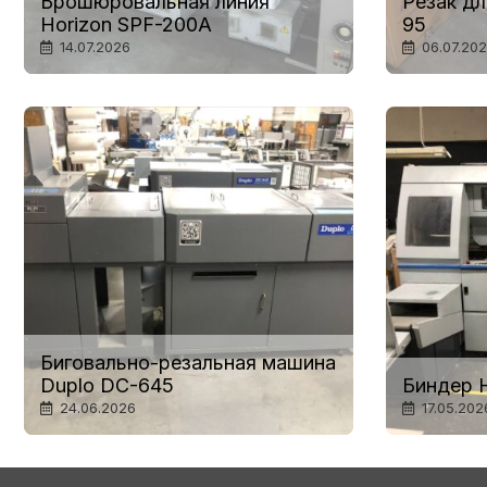
Брошюровальная линия
Резак дл
Horizon SPF-200A
95
14.07.2026
06.07.20
Биговально-резальная машина
Duplo DC-645
Биндер H
24.06.2026
17.05.202