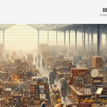
Ката
ProDelo
Продажа обор