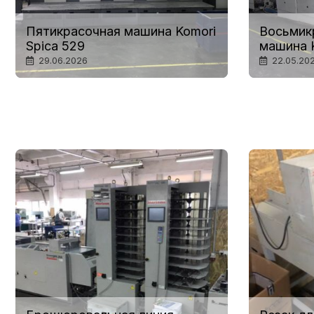
Пятикрасочная машина Komori
Восьмик
Spica 529
машина 
29.06.2026
22.05.20