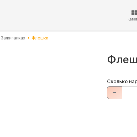
Ката
 Зажигалках
Флешка
Флеш
Сколько на