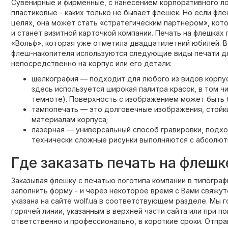
Сувенирные и фирменные, с нанесением корпоративного ло
пластиковые - каких только не бывает флешек. Но если фл
целях, она может стать «стратегическим партнером», кот
и станет визитной карточкой компании. Печать на флешках
«Вольф», которая уже отметила двадцатилетний юбилей. В
флеш-накопителя используются следующие виды печати дл
непосредственно на корпус или его детали:
шелкография — подходит для любого из видов корпу
здесь используется широкая палитра красок, в том 
темноте). Поверхность с изображением может быть 
тампопечать — это долговечные изображения, стойк
материалам корпуса;
лазерная — универсальный способ гравировки, подход
технически сложные рисунки выполняются с абсолют
Где заказать печать на флешк
Заказывая флешку с печатью логотипа компании в типограф
заполнить форму - и через некоторое время с Вами свяжу
указана на сайте wolf.ua в соответствующем разделе. Мы 
горячей линии, указанным в верхней части сайта или при 
ответственно и профессионально, в короткие сроки. Отпр