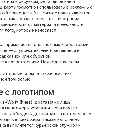
готипа и рисунком, металлические и
еш-карту грамотно использовать в рекламных
орый приведет в Ваш бизнес новых клиентов
 под заказ можно сделать в типографии
 зависимости от материала поверхности
я лого, которые наносятся
са, применяется для сложных изображений,
числе — флуоресцентные (светящиеся в
бархатной или объемной;
ие к повреждениям. Подходит ко всем
ит для металла, а также пластика,
ной точностью.
е с логотипом
ии «Wolf» (Киев), достаточно лишь
тся менеджеры компании. Цена печати
готовы обсудить детали заказа по телефонам
помощи мессенджера. Заказы выполняем
авка выполняется курьерской службой и