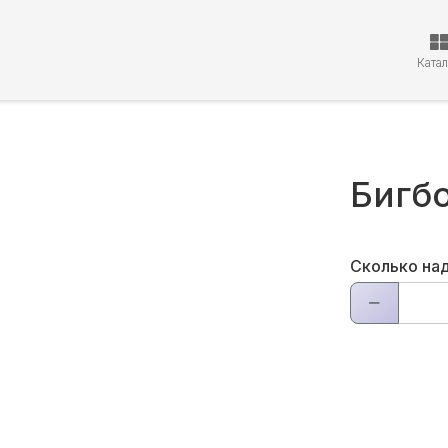
Ката
Бигб
Сколько на