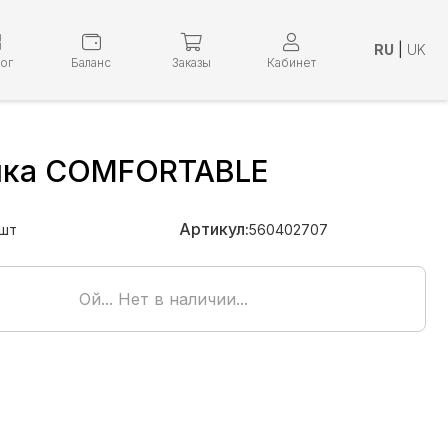
RU
|
UK
лог
Баланс
Заказы
Кабинет
ка COMFORTABLE
Артикул:
шт
560402707
Ой... Нет в наличии...