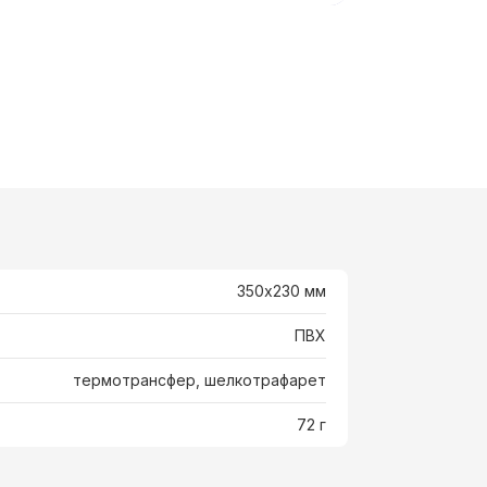
350х230 мм
ПВХ
термотрансфер, шелкотрафарет
72 г