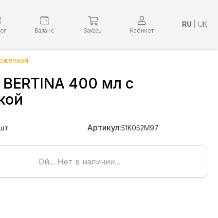
RU
|
UK
лог
Баланс
Заказы
Кабинет
ложечкой
 BERTINA 400 мл с
кой
Артикул:
шт
51K052M97
Ой... Нет в наличии...