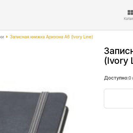
Ката
ки
Записная книжка Аризона А6 (Ivory Line)
Запис
(Ivory 
Доступно:
0