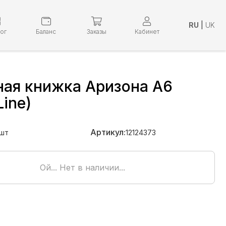
RU
|
UK
лог
Баланс
Заказы
Кабинет
ная книжка Аризона А6
Line)
Артикул:
шт
12124373
Ой... Нет в наличии...