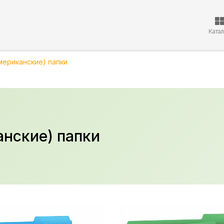
Ката
мериканские) папки
нские) папки