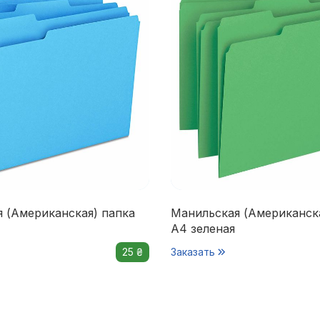
 (Американская) папка
Манильская (Американск
А4 зеленая
25 ₴
Заказать