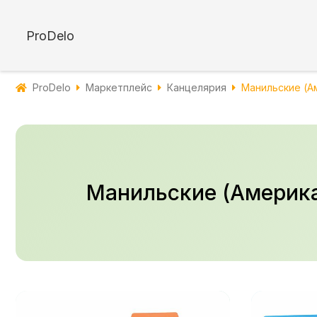
ProDelo
ProDelo
Маркетплейс
Канцелярия
Манильские (А
Манильские (Америка