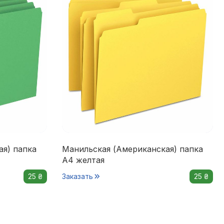
ая) папка
Манильская (Американская) папка
А4 желтая
25 ₴
Заказать
25 ₴