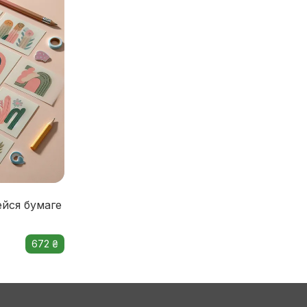
йся бумаге
672 ₴