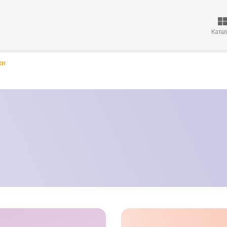
Ката
ки