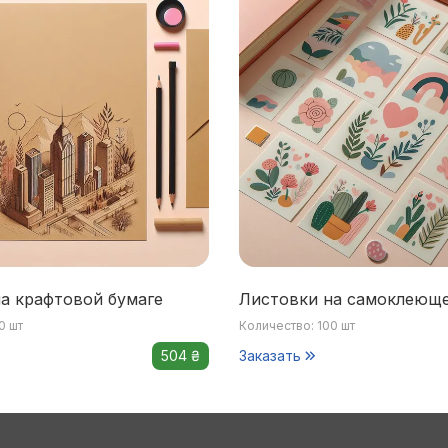
а крафтовой бумаге
Листовки на самоклеюще
0 шт
Количество: 100 шт
504 ₴
Заказать