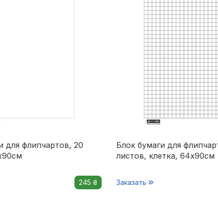
и для флипчартов, 20
Блок бумаги для флипчар
х90см
листов, клетка, 64х90см
245 ₴
Заказать