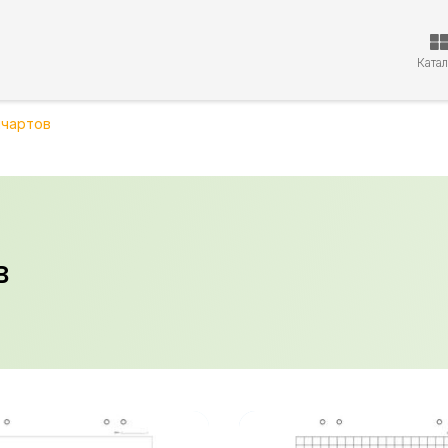
Ката
пчартов
в